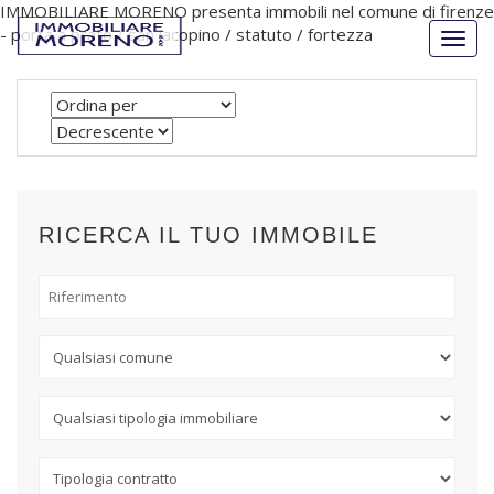
IMMOBILIARE MORENO presenta immobili nel comune di firenze
- porta a prato / san iacopino / statuto / fortezza
Togg
navig
RICERCA IL TUO IMMOBILE