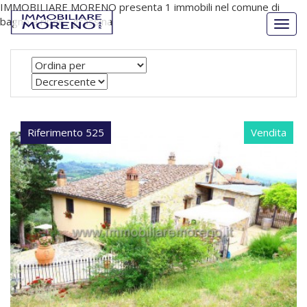
IMMOBILIARE MORENO presenta 1 immobili nel comune di
bagno a ripoli - grassina
Togg
navig
Riferimento 525
Vendita