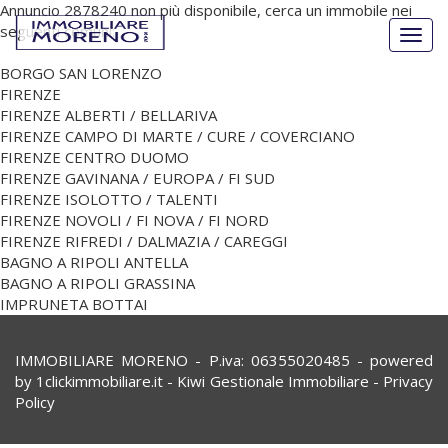
Annuncio 2878240 non più disponibile, cerca un immobile nei
seguenti comuni:
Togg
navig
BORGO SAN LORENZO
FIRENZE
FIRENZE ALBERTI / BELLARIVA
FIRENZE CAMPO DI MARTE / CURE / COVERCIANO
FIRENZE CENTRO DUOMO
FIRENZE GAVINANA / EUROPA / FI SUD
FIRENZE ISOLOTTO / TALENTI
FIRENZE NOVOLI / FI NOVA / FI NORD
FIRENZE RIFREDI / DALMAZIA / CAREGGI
BAGNO A RIPOLI ANTELLA
BAGNO A RIPOLI GRASSINA
IMPRUNETA BOTTAI
IMMOBILIARE MORENO - P.iva: 06355020485 - powered
by
1clickimmobiliare.it
-
Kiwi Gestionale Immobiliare
-
Privacy
Policy